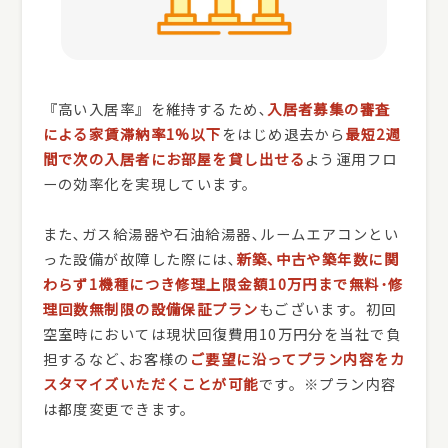
『高い入居率』を維持するため､
入居者募集の審査
による家賃滞納率1%以下
をはじめ退去から
最短2週
間で次の入居者にお部屋を貸し出せる
よう運用フロ
ーの効率化を実現しています。
また､ガス給湯器や石油給湯器､ルームエアコンとい
った設備が故障した際には､
新築､中古や築年数に関
わらず1機種につき修理上限金額10万円まで無料･修
理回数無制限の設備保証プラン
もございます。初回
空室時においては現状回復費用10万円分を当社で負
担するなど､お客様の
ご要望に沿ってプラン内容をカ
スタマイズいただくことが可能
です。※プラン内容
は都度変更できます。