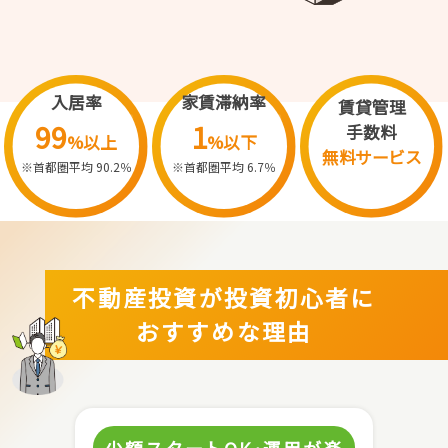
入居率
家賃滞納率
賃貸管理
99
1
手数料
%以上
%以下
無料サービス
※首都圏平均 90.2％
※首都圏平均 6.7％
不動産投資が投資初心者に
おすすめな理由
少額スタートOK･運用が楽