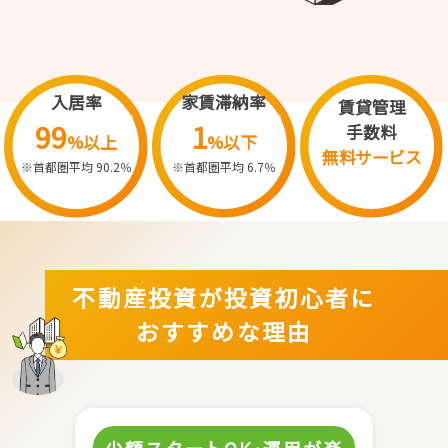
入居率
家賃滞納率
賃貸管理
99
1
手数料
%以上
%以下
無料サービス
※首都圏平均 90.2％
※首都圏平均 6.7％
不動産投資が投資初心者に
おすすめな理由
少額スタートOK･運用が楽