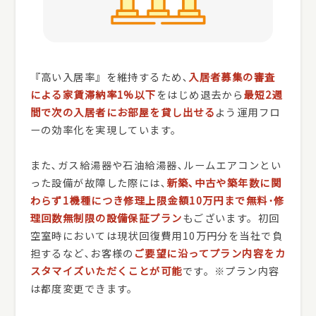
『高い入居率』を維持するため､
入居者募集の審査
による家賃滞納率1%以下
をはじめ退去から
最短2週
間で次の入居者にお部屋を貸し出せる
よう運用フロ
ーの効率化を実現しています。
また､ガス給湯器や石油給湯器､ルームエアコンとい
った設備が故障した際には､
新築､中古や築年数に関
わらず1機種につき修理上限金額10万円まで無料･修
理回数無制限の設備保証プラン
もございます。初回
空室時においては現状回復費用10万円分を当社で負
担するなど､お客様の
ご要望に沿ってプラン内容をカ
スタマイズいただくことが可能
です。※プラン内容
は都度変更できます。