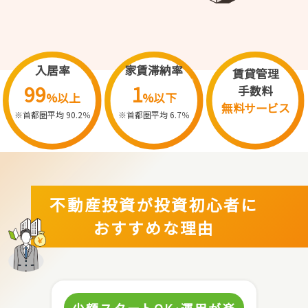
入居率
家賃滞納率
賃貸管理
99
1
手数料
%以上
%以下
無料サービス
※首都圏平均 90.2％
※首都圏平均 6.7％
不動産投資が投資初心者に
おすすめな理由
少額スタートOK･運用が楽