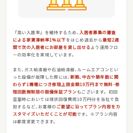
『高い入居率』を維持するため､
入居者募集の審査
による家賃滞納率1%以下
をはじめ退去から
最短2週
間で次の入居者にお部屋を貸し出せる
よう運用フロ
ーの効率化を実現しています。
また､ガス給湯器や石油給湯器､ルームエアコンとい
った設備が故障した際には､
新築､中古や築年数に関
わらず1機種につき修理上限金額10万円まで無料･修
理回数無制限の設備保証プラン
もございます。初回
空室時においては現状回復費用10万円分を当社で負
担するなど､お客様の
ご要望に沿ってプラン内容をカ
スタマイズいただくことが可能
です。※プラン内容
は都度変更できます。