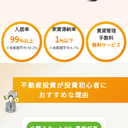
入居率
家賃滞納率
賃貸管理
99
1
手数料
%以上
%以下
無料サービス
※首都圏平均 90.2％
※首都圏平均 6.7％
不動産投資が投資初心者に
おすすめな理由
少額スタートOK･運用が楽