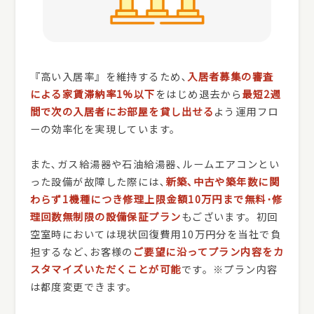
『高い入居率』を維持するため､
入居者募集の審査
による家賃滞納率1%以下
をはじめ退去から
最短2週
間で次の入居者にお部屋を貸し出せる
よう運用フロ
ーの効率化を実現しています。
また､ガス給湯器や石油給湯器､ルームエアコンとい
った設備が故障した際には､
新築､中古や築年数に関
わらず1機種につき修理上限金額10万円まで無料･修
理回数無制限の設備保証プラン
もございます。初回
空室時においては現状回復費用10万円分を当社で負
担するなど､お客様の
ご要望に沿ってプラン内容をカ
スタマイズいただくことが可能
です。※プラン内容
は都度変更できます。