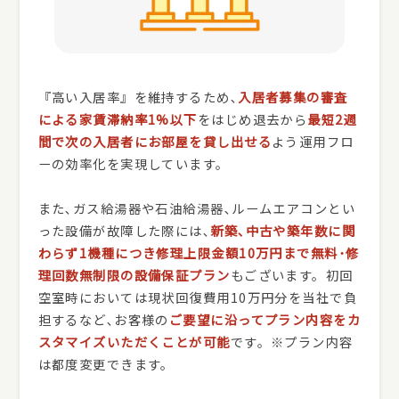
『高い入居率』を維持するため､
入居者募集の審査
による家賃滞納率1%以下
をはじめ退去から
最短2週
間で次の入居者にお部屋を貸し出せる
よう運用フロ
ーの効率化を実現しています。
また､ガス給湯器や石油給湯器､ルームエアコンとい
った設備が故障した際には､
新築､中古や築年数に関
わらず1機種につき修理上限金額10万円まで無料･修
理回数無制限の設備保証プラン
もございます。初回
空室時においては現状回復費用10万円分を当社で負
担するなど､お客様の
ご要望に沿ってプラン内容をカ
スタマイズいただくことが可能
です。※プラン内容
は都度変更できます。