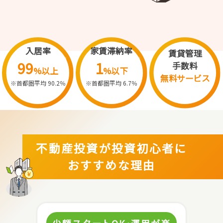
入居率
家賃滞納率
賃貸管理
99
1
手数料
%以上
%以下
無料サービス
※首都圏平均 90.2％
※首都圏平均 6.7％
不動産投資が投資初心者に
おすすめな理由
少額スタートOK･運用が楽