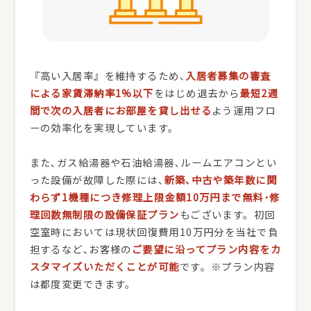
『高い入居率』を維持するため､
入居者募集の審査
による家賃滞納率1%以下
をはじめ退去から
最短2週
間で次の入居者にお部屋を貸し出せる
よう運用フロ
ーの効率化を実現しています。
また､ガス給湯器や石油給湯器､ルームエアコンとい
った設備が故障した際には､
新築､中古や築年数に関
わらず1機種につき修理上限金額10万円まで無料･修
理回数無制限の設備保証プラン
もございます。初回
空室時においては現状回復費用10万円分を当社で負
担するなど､お客様の
ご要望に沿ってプラン内容をカ
スタマイズいただくことが可能
です。※プラン内容
は都度変更できます。