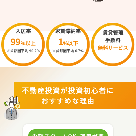
入居率
家賃滞納率
賃貸管理
99
1
手数料
%以上
%以下
無料サービス
※首都圏平均 90.2％
※首都圏平均 6.7％
不動産投資が投資初心者に
おすすめな理由
少額スタートOK･運用が楽