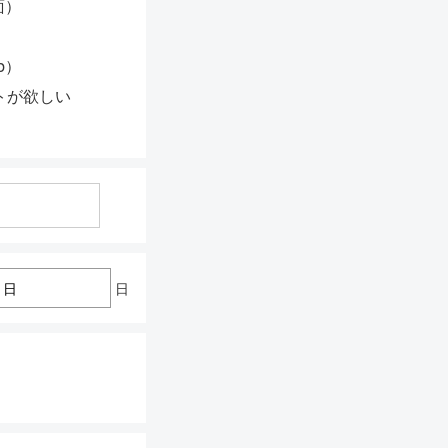
面）
b）
トが欲しい
日