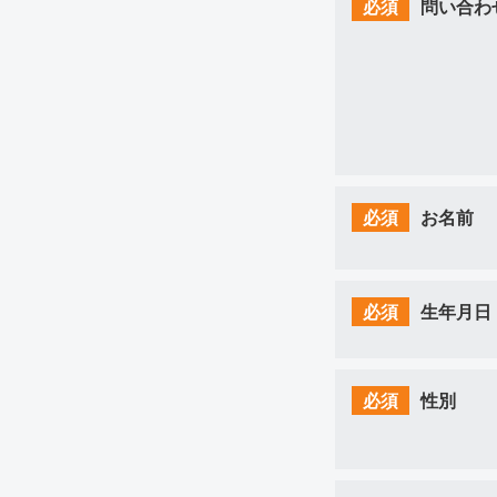
必須
問い合わ
必須
お名前
必須
生年月日
必須
性別